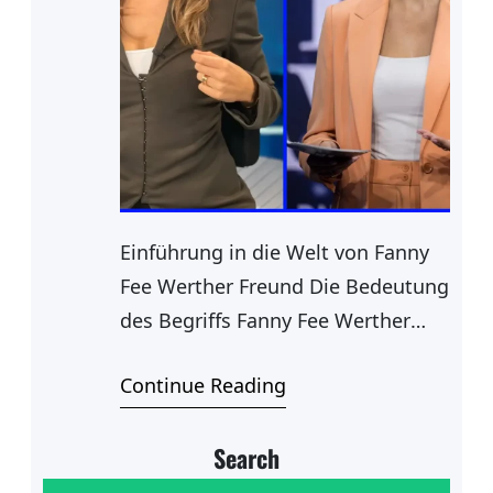
Einführung in die Welt von Fanny
Fee Werther Freund Die Bedeutung
des Begriffs Fanny Fee Werther
Freund ist vielschichtig und reicht
Continue Reading
tief in die Bereiche der Kunst,
Literatur und der individuellen
Search
Entfaltung. Fanny Fee, als Teil
dieses Namens, verkörpert eine