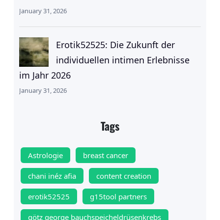
January 31, 2026
Erotik52525: Die Zukunft der
individuellen intimen Erlebnisse
im Jahr 2026
January 31, 2026
Tags
Astrologie
breast cancer
chani inéz afia
content creation
erotik52525
g15tool partners
götz george bauchspeicheldrüsenkrebs