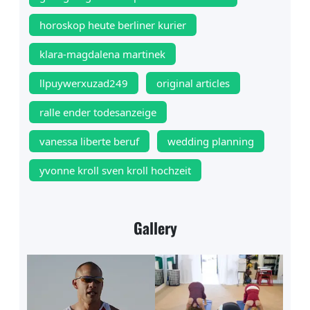
horoskop heute berliner kurier
klara-magdalena martinek
llpuywerxuzad249
original articles
ralle ender todesanzeige
vanessa liberte beruf
wedding planning
yvonne kroll sven kroll hochzeit
Gallery