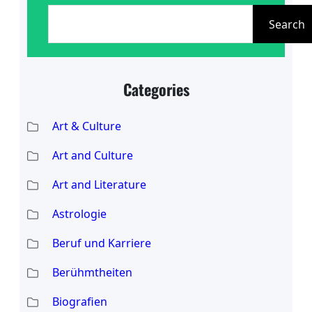
S
kreative Präsenz, während Werther
e
Search
auf den berühmten Charakter aus
a
Goethes Roman “Die Leiden des
r
jungen
Categories
c
h
Art & Culture
Art and Culture
Art and Literature
Astrologie
Beruf und Karriere
Berühmtheiten
Biografien