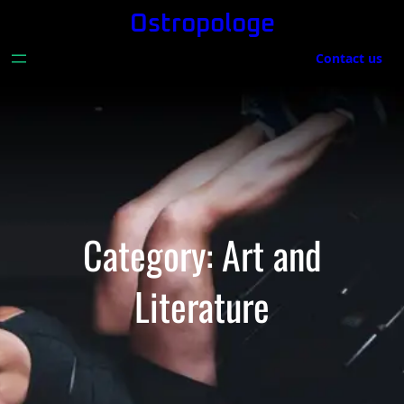
Skip
Ostropologe
to
Contact us
content
Category:
Art and
Literature