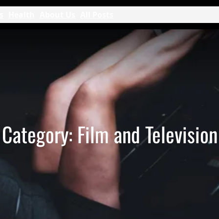
s
Health
About Us
All Posts
Category:
Film and Television