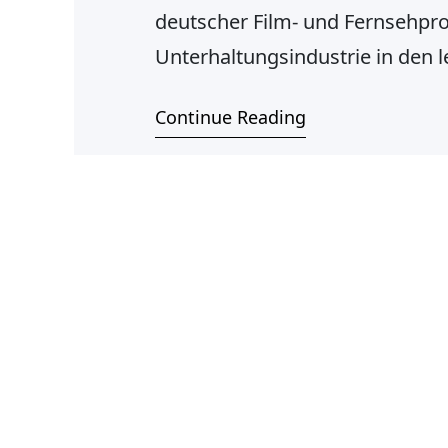
deutscher Film- und Fernsehpro
Unterhaltungsindustrie in den 
17. September 1964 in Düsseldor
Continue Reading
Namen als innovativer und kre
Theaterwissenschaften, Medien