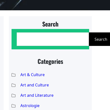
Search
S
Search
e
a
r
Categories
c
Art & Culture
h
Art and Culture
Art and Literature
Astrologie