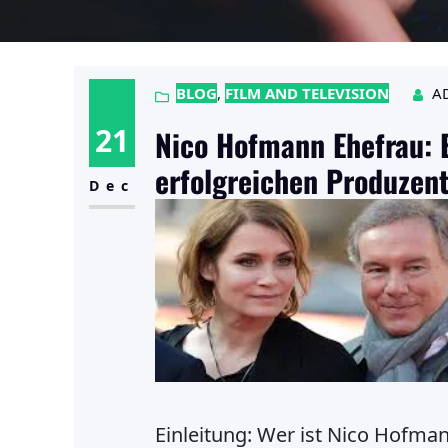
BLOG
, 
FILM AND TELEVISION
A
21
Nico Hofmann Ehefrau: E
erfolgreichen Produzen
Dec
Einleitung: Wer ist Nico Hofma