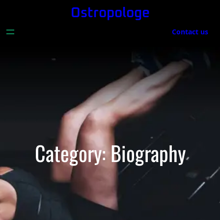
Skip
Ostropologe
to
Contact us
content
Category:
Biography