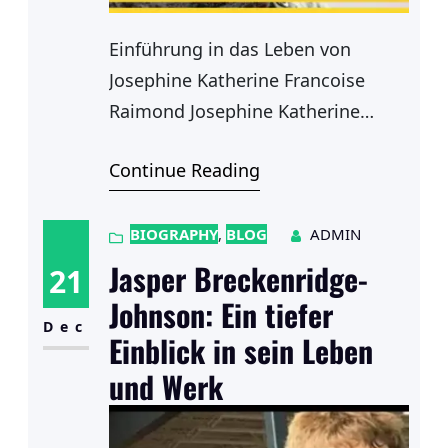
Einführung in das Leben von
Josephine Katherine Francoise
Raimond Josephine Katherine
Francoise Raimond ist eine
Continue Reading
historische Figur, die im 19.
Jahrhundert lebte und deren
Wirken in verschiedenen Bereichen
BIOGRAPHY
, 
BLOG
ADMIN
noch heute von Bedeutung ist.
Jasper Breckenridge-
21
Geboren in den frühen 1800er
Johnson: Ein tiefer
Jahren, wuchs sie in einer Zeit auf,
Dec
Einblick in sein Leben
die von sozialen und politischen
und Werk
Umwälzungen geprägt war. Ihre
Herkunft