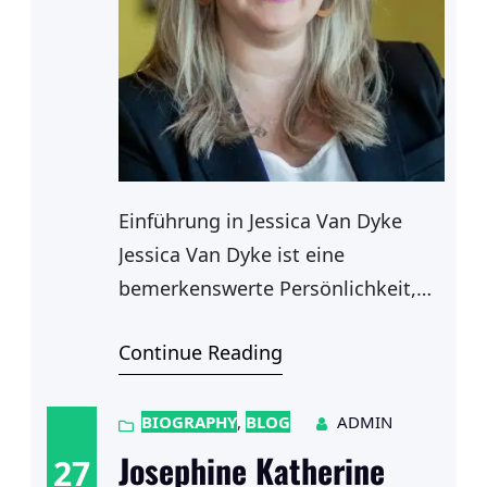
Einführung in Jessica Van Dyke
Jessica Van Dyke ist eine
bemerkenswerte Persönlichkeit,
deren Leben und Karriere viele
Continue Reading
inspiriert hat. Geboren und
aufgewachsen in einer kleinen
Stadt, prägten ihre frühen
BIOGRAPHY
, 
BLOG
ADMIN
Erfahrungen ihre Perspektiven und
Josephine Katherine
27