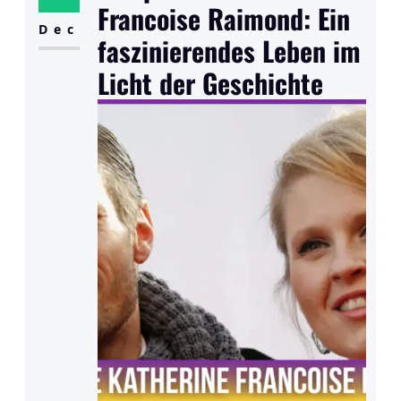
Setzungen für das spätere Leben.
Francoise Raimond: Ein
In ihrer Kindheit war sie von
Dec
faszinierendes Leben im
Kreativität umgeben, was einen
Licht der Geschichte
maßgeblichen Einfluss auf ihre
Entwicklung hatte. Ob