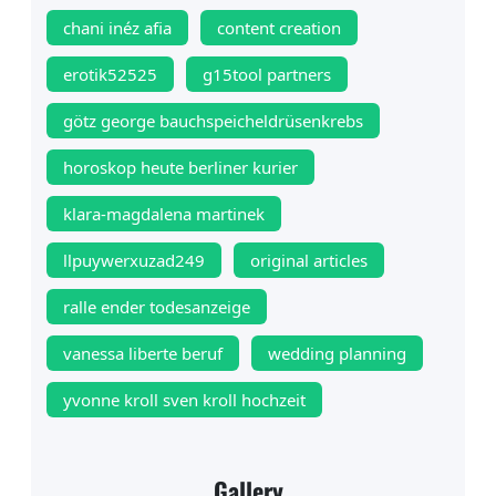
chani inéz afia
content creation
erotik52525
g15tool partners
götz george bauchspeicheldrüsenkrebs
horoskop heute berliner kurier
klara-magdalena martinek
llpuywerxuzad249
original articles
ralle ender todesanzeige
vanessa liberte beruf
wedding planning
yvonne kroll sven kroll hochzeit
Gallery