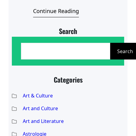
Netzwerk erweitern!
Continue Reading
Search
S
e
Search
a
r
Categories
c
h
Art & Culture
Art and Culture
Art and Literature
Astrologie