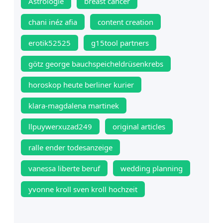
Astrologie
breast cancer
chani inéz afia
content creation
erotik52525
g15tool partners
götz george bauchspeicheldrüsenkrebs
horoskop heute berliner kurier
klara-magdalena martinek
llpuywerxuzad249
original articles
ralle ender todesanzeige
vanessa liberte beruf
wedding planning
yvonne kroll sven kroll hochzeit