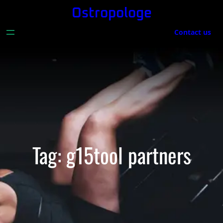
Skip
Ostropologe
to
Contact us
content
Tag:
g15tool partners