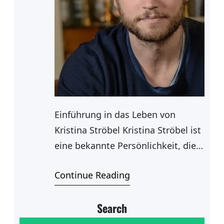
Einführung in das Leben von
Kristina Ströbel Kristina Ströbel ist
eine bekannte Persönlichkeit, die
in verschiedenen Bereichen tätig
Continue Reading
ist, darunter die
Unterhaltungsindustrie und
Search
gemeinnützige Organisationen.
Ihre Karriere hat sie zu einer