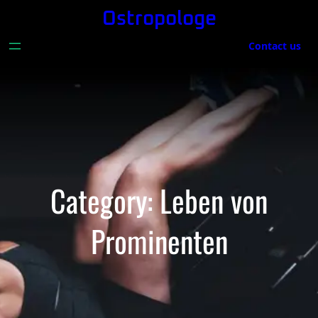
Skip
Ostropologe
to
Contact us
content
Category:
Leben von
Prominenten