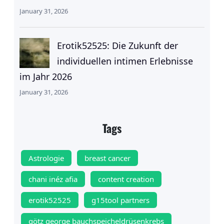
January 31, 2026
Erotik52525: Die Zukunft der
individuellen intimen Erlebnisse
im Jahr 2026
January 31, 2026
Tags
Astrologie
breast cancer
chani inéz afia
content creation
erotik52525
g15tool partners
götz george bauchspeicheldrüsenkrebs