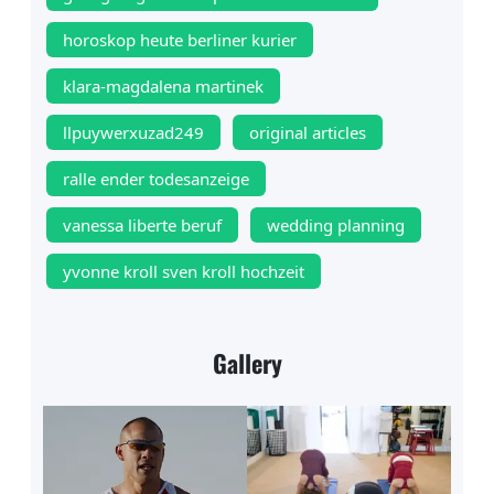
horoskop heute berliner kurier
klara-magdalena martinek
llpuywerxuzad249
original articles
ralle ender todesanzeige
vanessa liberte beruf
wedding planning
yvonne kroll sven kroll hochzeit
Gallery