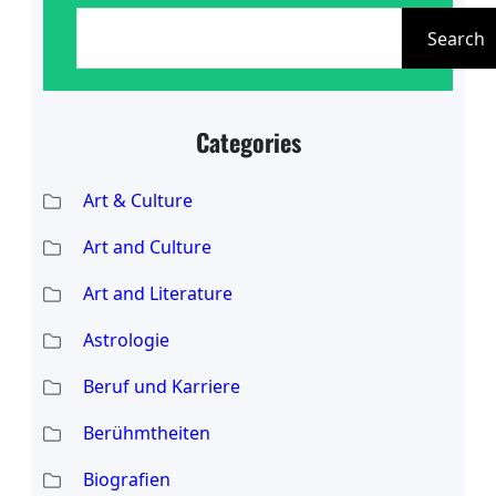
S
bewunderten Figur gemacht, nicht
e
Search
nur für ihre professionellen
a
Leistungen, sondern auch für ihr
r
Engagement in sozialen Belangen.
Categories
c
In ihrer Rolle als Ehefrau hat
h
Art & Culture
Kristina
Art and Culture
Art and Literature
Astrologie
Beruf und Karriere
Berühmtheiten
Biografien