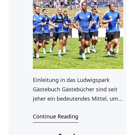
Einleitung in das Ludwigspark
Gästebuch Gästebücher sind seit
jeher ein bedeutendes Mittel, um
Erinnerungen festzuhalten und
Continue Reading
persönliche Geschichten zu
dokumentieren. Das Ludwigspark