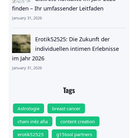
finden – Ihr umfassender Leitfaden
January 31, 2026
Erotik52525: Die Zukunft der
individuellen intimen Erlebnisse
im Jahr 2026
January 31, 2026
Tags
Astrologie
breast cancer
chani inéz afia
content creation
erotik52525
g15tool partners