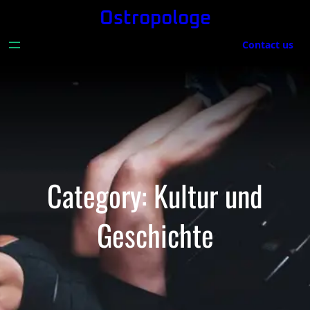
Skip
Ostropologe
to
Contact us
content
Category:
Kultur und
Geschichte