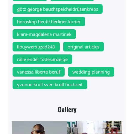
götz george bauchspeicheldrüsenkrebs
horoskop heute berliner kurier
klara-magdalena martinek
llpuywerxuzad249
original articles
ralle ender todesanzeige
vanessa liberte beruf
wedding planning
yvonne kroll sven kroll hochzeit
Gallery