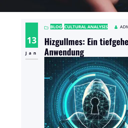
BLOG
, 
CULTURAL ANALYSIS
AD
13
Hizgullmes: Ein tiefgeh
Anwendung
Jan