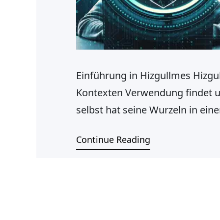
Einführung in Hizgullmes Hizgul
Kontexten Verwendung findet un
selbst hat seine Wurzeln in eine
Tradition, die in den letzten J
Continue Reading
Herkunft des Begriffs ist oft um
verschiedenen linguistischen u