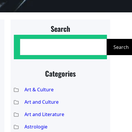
Search
S
Search
e
a
r
Categories
c
Art & Culture
h
Art and Culture
Art and Literature
Astrologie