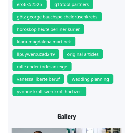
erotik52525
g15tool partners
götz george bauchspeicheldrüsenkrebs
horoskop heute berliner kurier
klara-magdalena martinek
llpuywerxuzad249
original articles
ralle ender todesanzeige
vanessa liberte beruf
wedding planning
yvonne kroll sven kroll hochzeit
Gallery