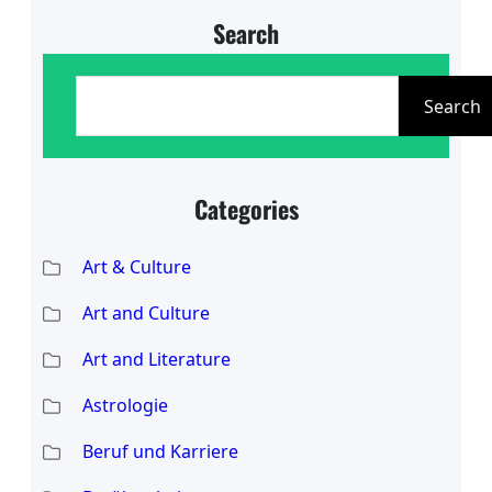
Search
S
e
Search
a
r
Categories
c
h
Art & Culture
Art and Culture
Art and Literature
Astrologie
Beruf und Karriere