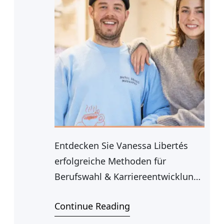
Entdecken Sie Vanessa Libertés
erfolgreiche Methoden für
Berufswahl & Karriereentwicklung.
Praxistipps, Bücher & Coaching für
Continue Reading
Ihren Traumberuf.