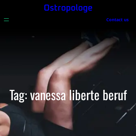
Skip
Ostropologe
to
Contact us
content
Tag:
vanessa liberte beruf