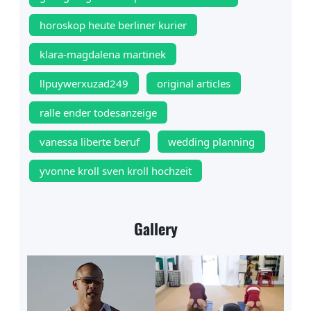
horoskop heute berliner kurier
klara-magdalena martinek
llpuywerxuzad249
original articles
ralle ender todesanzeige
vanessa liberte beruf
wedding planning
yvonne kroll sven kroll hochzeit
Gallery