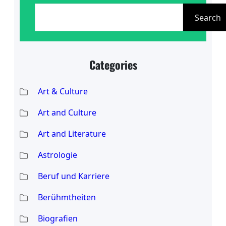
S
Mutter. Die Beziehung zwischen
e
Search
Helene und ihrer Tochter ist von
a
besonderer Bedeutung,
r
insbesondere in Anbetracht der
Categories
c
Herausforderungen, die mit der
h
Art & Culture
öffentlichen Wahrnehmung
einhergehen. Während Helene
Art and Culture
Art and Literature
Astrologie
Beruf und Karriere
Berühmtheiten
Biografien