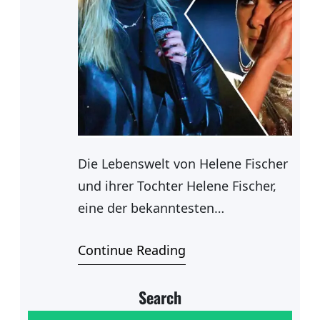
Die Lebenswelt von Helene Fischer
und ihrer Tochter Helene Fischer,
eine der bekanntesten
Persönlichkeiten in der
Continue Reading
deutschsprachigen Musikszene,
hat nicht nur eine beeindruckende
Search
Karriere, sondern auch eine
tiefgehende Verantwortung als