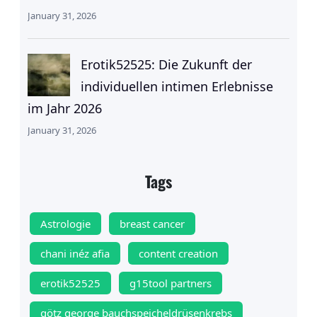
January 31, 2026
Erotik52525: Die Zukunft der
individuellen intimen Erlebnisse
im Jahr 2026
January 31, 2026
Tags
Astrologie
breast cancer
chani inéz afia
content creation
erotik52525
g15tool partners
götz george bauchspeicheldrüsenkrebs