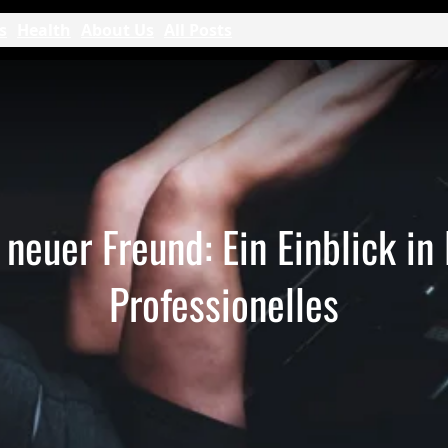
s
Health
About Us
All Posts
neuer Freund: Ein Einblick in
Professionelles