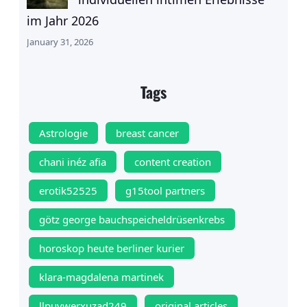
im Jahr 2026
January 31, 2026
Tags
Astrologie
breast cancer
chani inéz afia
content creation
erotik52525
g15tool partners
götz george bauchspeicheldrüsenkrebs
horoskop heute berliner kurier
klara-magdalena martinek
llpuywerxuzad249
original articles