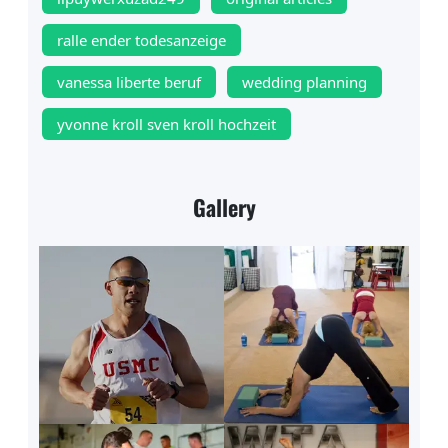
ralle ender todesanzeige
vanessa liberte beruf
wedding planning
yvonne kroll sven kroll hochzeit
Gallery